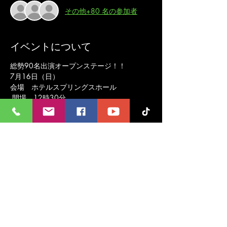
その他+80 名の参加者
イベントについて
総勢90名出演オープンステージ！！ 
7月16日（日） 
会場　ホテルスプリングスホール
 開場　12時30分 
開演　13時 
終演　14時30分  
さらに表示
このイベントをシェア